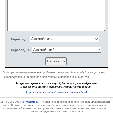
Перевод с:
Перевод на:
Если при переводе возникают проблемы с кодировкой, попробуйте вводить текст
непосредственно на официальной странице переводчика InterTran.
Теперь все переводчики и словари будут всегда у вас под руками.
Достаточно просто сохранить ссылку на этот сайт!
http://mrtranslate.ru/translate/serbian-slovenian.html
16+
© 2008-2024
MrTranslate.ru
— онлайн-переводчики и онлайн-словари для всех языков
мира. На сайте вы найдете множество бесплатных онлайн-переводчиков, словарей,
определителей языков, систем проверки правописания, синтезаторов речи, и прочих
языковых инструментов для всех языков мира.