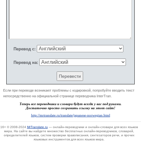
Перевод с:
Перевод на:
Если при переводе возникают проблемы с кодировкой, попробуйте вводить текст
непосредственно на официальной странице переводчика InterTran.
Теперь все переводчики и словари будут всегда у вас под руками.
Достаточно просто сохранить ссылку на этот сайт!
http://mrtranslate.ru/translate/japanese-norwegian.html
16+
© 2008-2024
MrTranslate.ru
— онлайн-переводчики и онлайн-словари для всех языков
мира. На сайте вы найдете множество бесплатных онлайн-переводчиков, словарей,
определителей языков, систем проверки правописания, синтезаторов речи, и прочих
языковых инструментов для всех языков мира.