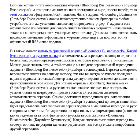
Если вы хотите читать американский журнал «Bloomberg Businessweek» (Блумбер
Бусинессуик) на его оригинальном языке в электронном виде, просто перейдите п
этой ссылке
на официальный сайт издания. Читать журнал «Bloomberg Businesswe
(Блумберг Бусинессуик) можно непосредственно в вашем браузере на любом
устройстве, или же установив специальную программу-ридер. У журнала есть
официальное приложение для современных мобильных устройств и планшетов,
также вы можете установить универсальную читалку. Для желающих отслеживать
последние изменения информации в журнале рекомендуется подписаться на
официальный RSS-канал издания.
Вы также можете
читать американский журнал «Bloomberg Businessweek» (Блумб
Бусинессуик) на русском языке
в автоматическом переводе с помощью одного из
бесплатных онлайн-переводчиков, доступ к которым возможен с этой страницы.
Можно даже сказать, что на этой странице вы найдете персональный переводчик
журнала «Bloomberg Businessweek» (Блумберг Бусинессуик). Перевод электронн
версии выполняется по вашему запросу, так что вы всегда получаете последнее
издание журнала, его свежий номер и актуальную версию со всеми дополнениями
приложениями и сервисами. Для чтения журнала «Bloomberg Businessweek»
(Блумберг Бусинессуик) на русском языке никакие специальные программы
устанавливать не потребуется, просто воспользуйтесь нашей системой
автоматического перевода. Список доступных переводчиков для локализации
журнала «Bloomberg Businessweek» (Блумберг Бусинессуик) приведен выше. Вам
будет представлена локализованная версия журнала в машинном переводе на рус
с хорошим качеством, без адаптации и в оригинальном форматировании (в том ви
как ее задумывал автор), фактически русская версия журнала «Bloomberg
Businessweek» (Блумберг Бусинессуик). Каждая система выполняет перевод по-
своему, если вас не устроит качество результатов, вы всегда можете попробовать
другой переводчик.