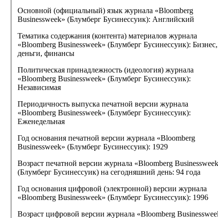
Основной (официальный) язык журнала «Bloomberg
Businessweek» (Блумберг Бусинессуик):
Английский
Тематика содержания (контента) материалов журнала
«Bloomberg Businessweek» (Блумберг Бусинессуик):
Бизнес,
деньги, финансы
Политическая принадлежность (идеология) журнала
«Bloomberg Businessweek» (Блумберг Бусинессуик):
Независимая
Периодичность выпуска печатной версии журнала
«Bloomberg Businessweek» (Блумберг Бусинессуик):
Еженедельная
Год основания печатной версии журнала «Bloomberg
Businessweek» (Блумберг Бусинессуик):
1929
Возраст печатной версии журнала «Bloomberg Businesswee
(Блумберг Бусинессуик) на сегодняшний день:
94 года
Год основания цифровой (электронной) версии журнала
«Bloomberg Businessweek» (Блумберг Бусинессуик):
1996
Возраст цифровой версии журнала «Bloomberg Businesswee