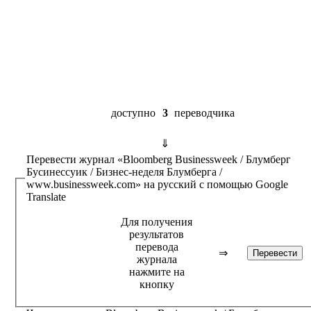
доступно
3
переводчика
⇓
Перевести журнал
«Bloomberg Businessweek / Блумберг
Бусинессуик / Бизнес-неделя Блумберга /
www.businessweek.com»
на русский с помощью
Google
Translate
Для получения
результатов
перевода
⇒
журнала
нажмите на
кнопку