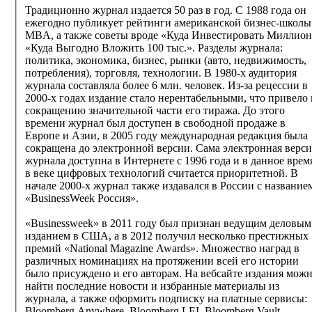
Традиционно журнал издается 50 раз в год. С 1988 года он
ежегодно публикует рейтинги американской бизнес-школы
MBA, а также советы вроде «Куда Инвестировать Миллион
«Куда Выгодно Вложить 100 тыс.». Разделы журнала:
политика, экономика, бизнес, рынки (авто, недвижимость,
потребления), торговля, технологии. В 1980-х аудитория
журнала составляла более 6 млн. человек. Из-за рецессии в
2000-х годах издание стало нерентабельными, что привело 
сокращению значительной части его тиража. До этого
времени журнал был доступен в свободной продаже в
Европе и Азии, в 2005 году международная редакция была
сокращена до электронной версии. Сама электронная верси
журнала доступна в Интернете с 1996 года и в данное врем
в веке цифровых технологий считается приоритетной. В
начале 2000-х журнал также издавался в России с название
«BusinessWeek Россия».
«Businessweek» в 2011 году был признан ведущим деловым
изданием в США, а в 2012 получил несколько престижных
премий «National Magazine Awards». Множество наград в
различных номинациях на протяжении всей его истории
было присуждено и его авторам. На вебсайте издания мож
найти последние новости и избранные материалы из
журнала, а также оформить подписку на платные сервисы:
Bloomberg Anywhere, Bloomberg LEI, Bloomberg Vault,