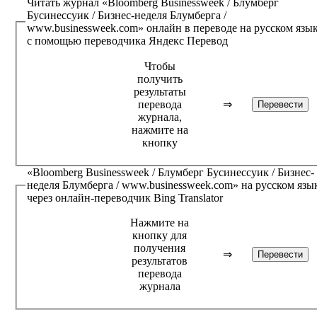
Читать журнал
«Bloomberg Businessweek / Блумберг
Бусинессуик / Бизнес-неделя Блумберга /
www.businessweek.com»
онлайн в переводе на русском язы
с помощью переводчика
Яндекс Перевод
Чтобы
получить
результаты
перевода
⇒
журнала,
нажмите на
кнопку
«Bloomberg Businessweek / Блумберг Бусинессуик / Бизнес-
неделя Блумберга / www.businessweek.com»
на русском язы
через онлайн-переводчик
Bing Translator
Нажмите на
кнопку для
получения
⇒
результатов
перевода
журнала