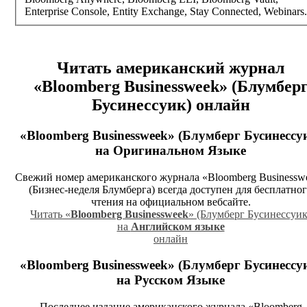
Enterprise Console, Entity Exchange, Stay Connected, Webinars.
Читать американский журнал
«Bloomberg Businessweek» (Блумбер
Бусинессуик)
онлайн
«Bloomberg Businessweek» (Блумберг Бусинессу
на Оригинальном Языке
Свежий номер американского журнала «Bloomberg Businessw
(Бизнес-неделя Блумберга) всегда доступен для бесплатно
чтения на официальном вебсайте.
Читать «
Bloomberg Businessweek
» (Блумберг Бусинессуик
на
Английском языке
онлайн
«Bloomberg Businessweek» (Блумберг Бусинессу
на Русском Языке
Последнее издание американского журнала «Bloomberg