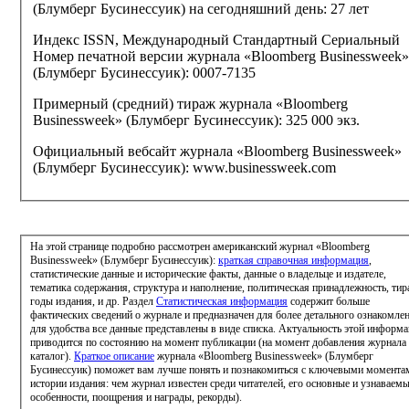
(Блумберг Бусинессуик) на сегодняшний день:
27 лет
Индекс ISSN, Международный Стандартный Сериальный
Номер печатной версии журнала «Bloomberg Businessweek»
(Блумберг Бусинессуик):
0007-7135
Примерный (средний) тираж журнала «Bloomberg
Businessweek» (Блумберг Бусинессуик):
325 000 экз.
Официальный вебсайт журнала «Bloomberg Businessweek»
(Блумберг Бусинессуик):
www.businessweek.com
На этой странице подробно рассмотрен американский журнал «Bloomberg
Businessweek» (Блумберг Бусинессуик):
краткая справочная информация
,
статистические данные и исторические факты, данные о владельце и издателе,
тематика содержания, структура и наполнение, политическая принадлежность, тир
годы издания, и др. Раздел
Статистическая информация
содержит больше
фактических сведений о журнале и предназначен для более детального ознакомлен
для удобства все данные представлены в виде списка. Актуальность этой информации
приводится по состоянию на момент публикации (на момент добавления журнала
каталог).
Краткое описание
журнала «Bloomberg Businessweek» (Блумберг
Бусинессуик) поможет вам лучше понять и познакомиться с ключевыми момента
истории издания: чем журнал известен среди читателей, его основные и узнаваем
особенности, поощрения и награды, рекорды).