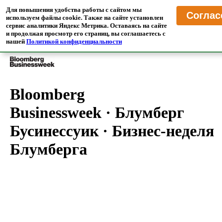
MrTranslate
·
Пресса
Для повышения удобства работы с сайтом мы
Соглас
Читайте иностранные СМИ в переводе на русском языке
используем файлы cookie. Также на сайте установлен
сервис аналитики Яндекс Метрика. Оставаясь на сайте
и продолжая просмотр его страниц, вы соглашаетесь с
Главная
/
Переводчик Прессы
/
США
нашей
Политикой конфиденциальности
Bloomberg
Businessweek
·
Блумберг
Бусинессуик
·
Бизнес-неделя
Блумберга