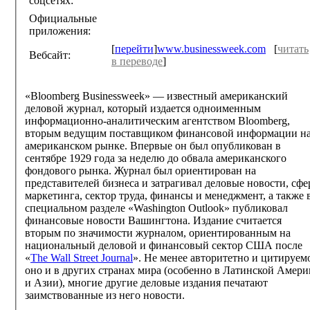
соцсетях:
Официальные
приложения:
[
перейти
]
www.businessweek.com
[
читать
Вебсайт:
в переводе
]
«Bloomberg Businessweek» — известный американский
деловой журнал, который издается одноименным
информационно-аналитическим агентством Bloomberg,
вторым ведущим поставщиком финансовой информации н
американском рынке. Впервые он был опубликован в
сентябре 1929 года за неделю до обвала американского
фондового рынка. Журнал был ориентирован на
представителей бизнеса и затрагивал деловые новости, сфе
маркетинга, сектор труда, финансы и менеджмент, а также 
специальном разделе «Washington Outlook» публиковал
финансовые новости Вашингтона. Издание считается
вторым по значимости журналом, ориентированным на
национальный деловой и финансовый сектор США после
«
The Wall Street Journal
». Не менее авторитетно и цитируем
оно и в других странах мира (особенно в Латинской Амери
и Азии), многие другие деловые издания печатают
заимствованные из него новости.