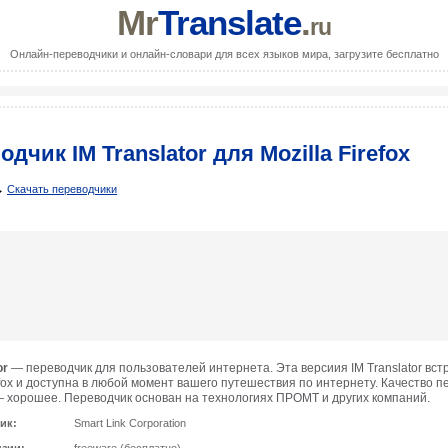
Mr
Translate
.
ru
Онлайн-переводчики и онлайн-словари для всех языков мира, загрузите бесплатно
дчик IM Translator для Mozilla Firefox
→
Скачать переводчики
or
— переводчик для пользователей интернета. Эта версиия IM Translator вст
refox и доступна в любой момент вашего путешествия по интернету. Качество п
 — хорошее. Переводчик основан на технологиях ПРОМТ и других компаний.
ик:
Smart Link Corporation