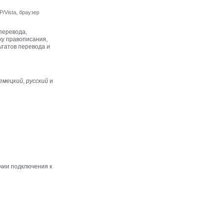
/Vista, браузер
перевода,
ку правописания,
ьтатов перевода и
емецкий
,
русский
и
ичии подключения к