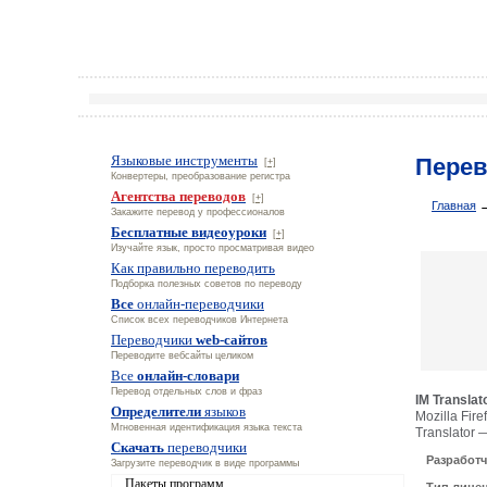
Языковые инструменты
Перево
[+]
Конвертеры, преобразование регистра
Агентства переводов
[+]
Главная
Закажите перевод у профессионалов
Бесплатные видеоуроки
[+]
Изучайте язык, просто просматривая видео
Как правильно переводить
Подборка полезных советов по переводу
Все
онлайн-переводчики
Список всех переводчиков Интернета
Переводчики
web-сайтов
Переводите вебсайты целиком
Все
онлайн-словари
Перевод отдельных слов и фраз
IM Translat
Определители
языков
Mozilla Fi
Мгновенная идентификация языка текста
Translator
Скачать
переводчики
Разработч
Загрузите переводчик в виде программы
Пакеты программ