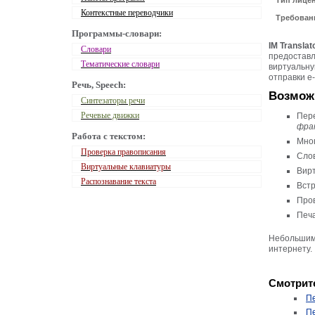
Тип лице
Контекстные переводчики
Требован
Программы-словари:
IM Translat
Словари
предоставл
Тематические словари
виртуальну
отправки e-
Речь, Speech:
Возможн
Синтезаторы речи
Речевые движки
Пер
фра
Работа с текстом:
Мног
Проверка правописания
Слов
Виртуальные клавиатуры
Вирт
Распознавание текста
Встр
Пров
Печа
Небольшим 
интернету.
Смотрите
Пе
Пе