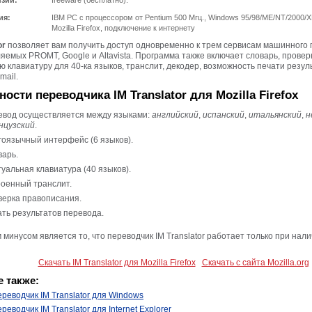
нзии:
freeware (бесплатно).
ия:
IBM PC с процессором от Pentium 500 Мгц., Windows 95/98/ME/NT/2000/XP
Mozilla Firefox, подключение к интернету
or
позволяет вам получить доступ одновременно к трем сервисам машинного 
яемых PROMT, Google и Altavista. Программа также включает словарь, провер
ю клавиатуру для 40-ка языков, транслит, декодер, возможность печати резул
mail.
ости переводчика IM Translator для Mozilla Firefox
евод осуществляется между языками:
английский
,
испанский
,
итальянский
,
н
нцузский
.
оязычный интерфейс (6 языков).
арь.
уальная клавиатура (40 языков).
оенный транслит.
ерка правописания.
ть результатов перевода.
минусом является то, что переводчик IM Translator работает только при нал
Скачать IM Translator для Mozilla Firefox
Скачать с сайта Mozilla.org
 также:
реводчик IM Translator для Windows
реводчик IM Translator для Internet Explorer