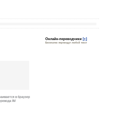
Онлайн-переводчики
[+]
Бесплатно переведут любой текст
раивается в браузер
еревода IM