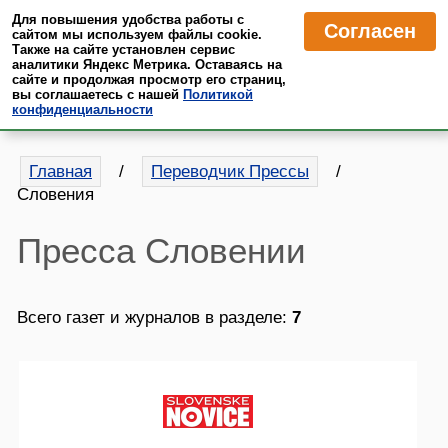
Для повышения удобства работы с
Согласен
MrTranslate
·
Пресса
сайтом мы используем файлы cookie.
Также на сайте установлен сервис
аналитики Яндекс Метрика. Оставаясь на
Читайте иностранные СМИ на русском языке в автоматическом
сайте и продолжая просмотр его страниц,
переводе
вы соглашаетесь с нашей
Политикой
конфиденциальности
Главная
/
Переводчик Прессы
/
Словения
Пресса Словении
Всего газет и журналов в разделе:
7