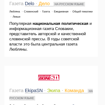
Газета
Delo
·
Дело
НА РУССКОМ ЯЗЫКЕ
Любляна
·
Словенский
·
Газета
·
Ежедневная
·
Общей тематики
·
Левые
Популярная
национальная политическая
и
информационная газета Словакии,
представитель авторской и качественной
словенской прессы. В годы советской
власти это была центральная газета
Любляны.
Газета
EkipaSN
·
Экипа
·
Команда
НА
РУССКОМ ЯЗЫКЕ