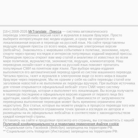
[16+]
2008-2026
MrTranslate · Пресса
— система автоматического
перевода электронных версий газет и журналов в вашем браузере. Просто
выберите интересующее вас медиа-издание, и сразу же откроется его
локализованная версия в переводе на русский язык. На сайте представлены
ведущие издания прессы со всего мира, имеющие электронные версии
(вебсайты). Знакомьтесь с мировыми событиями в политике, экономике, науке,
спорте через призму взглядов и интересов популярных изданий мировой прессы.
Переводчик прессы откроет вам мир статей и аналитики от известных во всем
мире политиков, журналистов, экономистов, ведущих, комментаторов. Наш
переводчик онлайн-газет и журналов на русский язык поможет прочитать
популярные СМИ на понятном вам языке. При выборе медиа-издания
выполняется его автоматический перевод одной из систем машинного перевода.
Читалка прессы, газет и журналов в электронном виде со всего мира в вашем
браузере через переводчик. Мы не храним у себя на сайте переводы статей или
заголовков новостей и не выполняем их переводы вручную. При выборе источника
для чтения открывается официальный вебсайт этого СМИ через систему
машинного перевода, которая и выполняет его локализацию. Вы всегда получаете
в переводе последнюю и официальную версию издания от первого лица без
адаптации, какой-либо правки или цензуры. В зависимости от загруженности
переводчика выполнение переводов может быть временно ограничено или
недоступно. Все статьи, которые вы можете увидеть в процессе перевода того или
иного вебсайта, являются отражением точек зрения и взглядов их авторов и
размещены на их официальных вебсайтах в соответствии с законодательством
каждой конкретной страны.
Оставаясь на сайте и продолжая просмотр его страниц, вы соглашаетесь с нашей
Политикой конфиденциальности и правилами применения файлов cookie
* Социальная сеть Facebook (Фейсбук) запрещена на территории РФ.
** Социальная сеть Instagram (Инстаграм) запрещена на территории РФ.