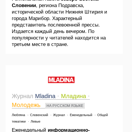
Словении
, региона Подравска,
исторической области Нижняя Штирия и
города Марибор. Характерный
представитель послевоенной прессы.
Издается каждый день вечером. По
популярности у читателей находится на
третьем месте в стране.
Журнал
Mladina
·
Младина
·
Молодежь
НА РУССКОМ ЯЗЫКЕ
Любляна
·
Словенский
·
Журнал
·
Еженедельный
·
Общей
тематики
·
Левые
Еженедельный
информационно-