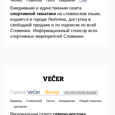
Любляна
·
Словенский
·
Газета
·
Ежедневная
·
Спорт
Ежедневная и единственная газета
спортивной тематики
на словенском языке,
издается в городе Любляна, доступна в
свободной продаже и по подписке по всей
Словении. Информационный спонсор всех
спортивных мероприятий Словении.
Газета
Večer
·
Вечер
НА РУССКОМ ЯЗЫКЕ
Марибор
·
Словенский
·
Газета
·
Ежедневная
·
Общей тематики
·
Центризм
Региональная газета
северо-востока