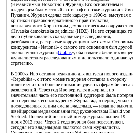
(Независимый Новостной Журнал). Его основателем и
владельцем был местный фотограф и позже журналист Иво
Пуканич. Журнал сделал себе карьеру в 1990-х, выступая с
критикой правоконсервативного правительства,
возглавляемого Хорватским демократическим содружество
(Hrvatska demokratska zajednica) (HDZ). На его страницах то
дело публиковались скандальные расследования,
разоблачения, раскрытые коррупционные схемы. Основны
конкурентом «National» с самого его основания был другой
аналогичный журнал «
Globus
», оба издания были посвяще
журналистским расследованиям и использовали одинаков
стратегию.
В 2000-х Иво оставил редакцию для выпуска нового издан
«Republika», с этого момента журнал отставил в сторону
политику и стал больше внимания уделять сферам бизнеса 
развлечений. Через год Иво вернулся в журнал, но
значительная часть его постоянной аудитории была потерян
она перешла к его конкуренту. Журнал ждал период упадка
последовавшая за ним смена владельца, — издание выкупи
швейцарская медиакомпания под руководством Harald von
Seefried. Последний печатный номер журнала вышел 19
июня 2012 года. Через 2 года журнал был перезапущен,
сегодня его владельцами являются сами журналисты.
Современная версия журнала «National» считается