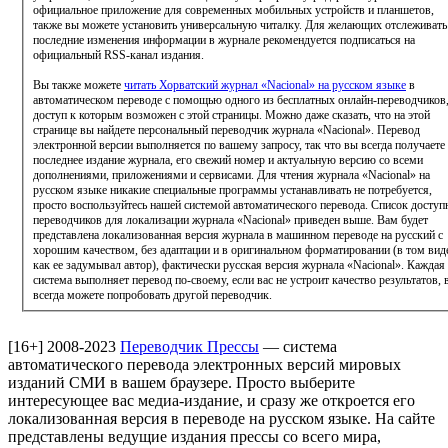
официальное приложение для современных мобильных устройств и планшетов,
также вы можете установить универсальную читалку. Для желающих отслеживать
последние изменения информации в журнале рекомендуется подписаться на
официальный RSS-канал издания.
Вы также можете
читать Хорватский журнал «Nacional» на русском языке
в
автоматическом переводе с помощью одного из бесплатных онлайн-переводчиков
доступ к которым возможен с этой страницы. Можно даже сказать, что на этой
странице вы найдете персональный переводчик журнала «Nacional». Перевод
электронной версии выполняется по вашему запросу, так что вы всегда получаете
последнее издание журнала, его свежий номер и актуальную версию со всеми
дополнениями, приложениями и сервисами. Для чтения журнала «Nacional» на
русском языке никакие специальные программы устанавливать не потребуется,
просто воспользуйтесь нашей системой автоматического перевода. Список досту
переводчиков для локализации журнала «Nacional» приведен выше. Вам будет
представлена локализованная версия журнала в машинном переводе на русский с
хорошим качеством, без адаптации и в оригинальном форматировании (в том вид
как ее задумывал автор), фактически русская версия журнала «Nacional». Каждая
система выполняет перевод по-своему, если вас не устроит качество результатов, 
всегда можете попробовать другой переводчик.
[16+]
2008-2023
Переводчик Прессы
— система
автоматического перевода электронных версий мировых
изданий СМИ в вашем браузере. Просто выберите
интересующее вас медиа-издание, и сразу же откроется его
локализованная версия в переводе на русском языке. На сайте
представлены ведущие издания прессы со всего мира,