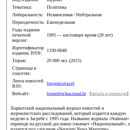
Тематика:
Политика
Либеральность:
Независимая / Нейтральная
Периодичность:
Еженедельная
Годы издания
печатной
1995 — настоящее время (28 лет)
версии:
Идентификатор
1330-9048
издания, ISSN:
Тираж:
20 000 экз. (2015)
Страницы в
соцсетях:
Лента новостей
[
подписаться
]
RSS:
Вебсайт:
[
перейти
]
nacional.hr
[
читать в переводе
]
Хорватский национальный журнал новостей и
журналистских расследований, который издается каждую
неделю в Загребе с 1995 года. Название журнала «National»
переводе на русский дословно означает «Национальный», 
издается под слоганом «Neovisni News Magazine»