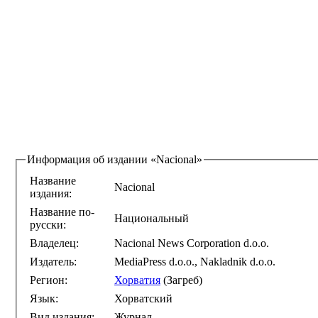
Информация об издании
«Nacional»
Название
Nacional
издания:
Название по-
Национальный
русски:
Владелец:
Nacional News Corporation d.o.o.
Издатель:
MediaPress d.o.o., Nakladnik d.o.o.
Регион:
Хорватия
(Загреб)
Язык:
Хорватский
Вид издания:
Журнал