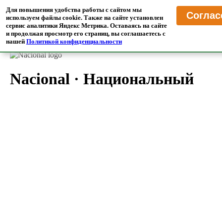
MrTranslate
·
Пресса
Для повышения удобства работы с сайтом мы
Соглас
Читайте иностранные СМИ в переводе на русском языке
используем файлы cookie. Также на сайте установлен
сервис аналитики Яндекс Метрика. Оставаясь на сайте
и продолжая просмотр его страниц, вы соглашаетесь с
Главная
/
Переводчик Прессы
/
Хорватия
нашей
Политикой конфиденциальности
Nacional
·
Национальный