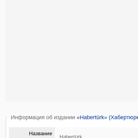
Информация об издании
«Habertürk» (Хабертюрк
Название
Habertürk