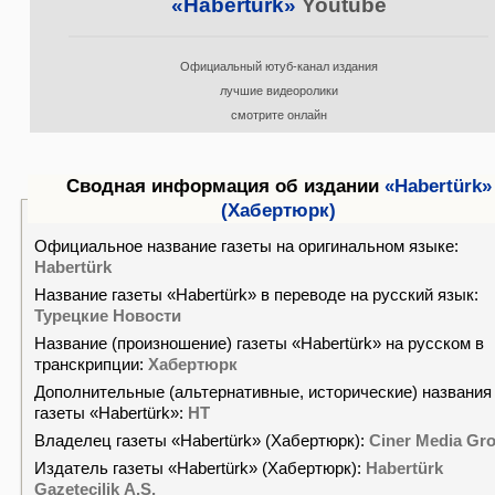
«Habertürk»
Youtube
Официальный ютуб-канал издания
лучшие видеоролики
смотрите онлайн
Сводная информация об издании
«Habertürk»
(Хабертюрк)
Официальное название газеты на оригинальном языке:
Habertürk
Название газеты «Habertürk» в переводе на русский язык:
Турецкие Новости
Название (произношение) газеты «Habertürk» на русском в
транскрипции:
Хабертюрк
Дополнительные (альтернативные, исторические) названия
газеты «Habertürk»:
HT
Владелец газеты «Habertürk» (Хабертюрк):
Ciner Media Gr
Издатель газеты «Habertürk» (Хабертюрк):
Habertürk
Gazetecilik A.Ş.