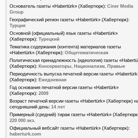
Основатель газеты «Habertürk» (Хабертюрк):
Ciner Media
Group
Географический регион газеты «Habertürk» (Хабертюрк):
Турция
Основной (официальный) язык газеты «Habertürk»
(Хабертюрк):
Турецкий
Тематика содержания (контента) материалов газеты
«Habertürk» (Хабертюрк):
Общетематическая
Политическая принадлежность (идеология) газеты «Habertü
(Хабертюрк):
Консерваторы, Национализм, Правые
Периодичность выпуска печатной версии газеты «Habertürk
(Хабертюрк):
Ежедневная
Год основания печатной версии газеты «Habertürk»
(Хабертюрк):
2009
Возраст печатной версии газеты «Habertürk» (Хабертюрк) н
сегодняшний день:
14 лет
Примерный (средний) тираж газеты «Habertürk» (Хабертюрк
220 000 экз.
Официальный вебсайт газеты «Habertürk» (Хабертюрк):
haberturk.com