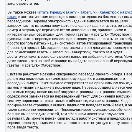
заголовков статей.
Вы также можете
читать Турецкую газету «Habertürk» (Хабертюрк) на рус
языке
в автоматическом переводе с помощью одного из бесплатных онла
переводчиков. Перевод электронного издания выполняется по вашему
запросу, так что вы всегда получаете последнее издание газеты, ее свеж
номер и актуальную версию со всеми дополнениями, приложениями и
интерактивными сервисами. Для чтения газеты «Habertürk» (Хабертюрк) 
русском языке в переводе никакие приложения устанавливать не потребу
просто воспользуйтесь нашей системой автоматизированной трансляци
(перевода) прессы. Мы заранее составили список доступных переводчик
для локализации газеты «Habertürk» (Хабертюрк), так что вам будет
достаточно нажать всего одну кнопку напротив выбранной системы. Мож
даже сказать, что на этой странице вы найдете персональный переводчи
газеты «Habertürk» (Хабертюрк).
Система работает в режиме синхронного перевода свежего номера. Первым
делом она подключается к электронному изданию и запрашивает его
последний выпуск. Текст вначале отображается на оригинальном языке, 
вы могли увидеть издание в исходном виде. Перевод осуществляется че
несколько секунд после полной загрузки страницы электронного издания,
содержимое заменяется на переведенный текст. Для снижения нагрузки 
систему переводится текст только в области видимости страницы. Когда 
прокручиваете страницу, в область видимости попадает новый текст, и он
также синхронно переводится. Переводчик имеет функцию самообучения
больше вы переводите статей, тем с большим качеством получается
результат. Вы можете внести свой вклад в работу системы и предложить
версию перевода, выделив текст и нажав соответствующую кнопку, запол
поле ввода текста.