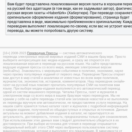
Вам будет представлена локализованная версия газеты в хорошем пере
на русский без адаптации (в том виде, как ее задумывал автор), фактичес
русская версия газеты «Habertürk» (Хабертюрк). При переводе сохраняе
оригинальное оформление издания (форматирование), страница будет
представлена в виде, максимально приближенном к оригинальному. Каж
переводчик выполняет локализацию по-своему, если вас не устроит каче
перевода, вы можете попробовать другую систему.
[16+]
2008-2023
Переводчик Прессы
— система автоматического
перевода электронных версий мировых изданий СМИ в вашем браузере. Просто
выберите интересующее вас медиа-издание, и сразу же откроется его
локализованная версия в переводе на русском языке. На сайте представлены
ведущие издания прессы со всего мира, имеющие электронные версии
(вебсайты). Знакомьтесь с мировыми событиями в политике, экономике, науке
через призму популярных изданий от первого лица. Переводчик Прессы откроет
вам доступ в мир статей и аналитики от известных во всем мире политиков,
журналистов, экономистов, историков, комментаторов. Наш переводчик онлайн-
газет на русский язык поможет прочитать популярные СМИ на понятном вам
языке. При выборе медиа-издания выполняется его автоматический перевод
одной из систем машинного перевода. Читалка Прессы, газет и журналов в
электронном виде со всего мира в вашем браузере через переводчик. Мы не
храним у себя на сайте переводы статей или заголовков новостей и не выполняем
их переводы вручную или автоматически, не предоставляем услуги перевода. На
нашем сайте хранится только каталог газет и журналов с подробной информацией
о каждом издании, полученной из общедоступных и открытых источников. Данные
актуальны на момент добавления издания в каталог, не гарантируется их
актуальность, достоверность, точность; предназначены только для ознакомления.
При использовании этих данных вам следует дополнительно убедиться в их
достоверности. При выборе источника для чтения в переводе открывается
официальный вебсайт этого СМИ через выбранную пользователем систему
машинного перевода, которая и выполняет его локализацию. В зависимости от