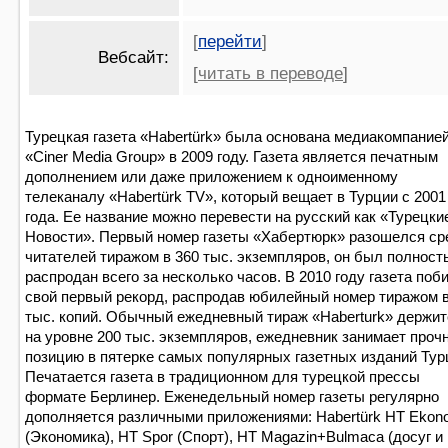
[
перейти
]
Вебсайт:
[
читать в переводе
]
Турецкая газета «Habertürk» была основана медиакомпание
«Ciner Media Group» в 2009 году. Газета является печатным
дополнением или даже приложением к одноименному
телеканалу «Habertürk TV», который вещает в Турции с 2001
года. Ее название можно перевести на русский как «Турецки
Новости». Первый номер газеты «Хабертюрк» разошелся ср
читателей тиражом в 360 тыс. экземпляров, он был полност
распродан всего за несколько часов. В 2010 году газета поб
свой первый рекорд, распродав юбилейный номер тиражом в
тыс. копий. Обычный ежедневный тираж «Haberturk» держит
на уровне 200 тыс. экземпляров, ежедневник занимает проч
позицию в пятерке самых популярных газетных изданий Тур
Печатается газета в традиционном для турецкой прессы
формате Берлинер. Еженедельный номер газеты регулярно
дополняется различными приложениями: Habertürk HT Ekon
(Экономика), HT Spor (Спорт), HT Magazin+Bulmaca (досуг и