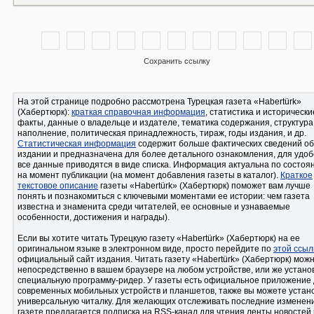
Сохранить ссылку
На этой странице подробно рассмотрена Турецкая газета «Habertürk»
(Хабертюрк):
краткая справочная информация
, статистика и исторически
факты, данные о владельце и издателе, тематика содержания, структура
наполнение, политическая принадлежность, тираж, годы издания, и др.
Статистическая информация
содержит больше фактических сведений об
издании и предназначена для более детального ознакомления, для удоб
все данные приводятся в виде списка. Информация актуальна по состоянию
на момент публикации (на момент добавления газеты в каталог).
Краткое
текстовое описание
газеты «Habertürk» (Хабертюрк) поможет вам лучше
понять и познакомиться с ключевыми моментами ее истории: чем газета
известна и знаменита среди читателей, ее основные и узнаваемые
особенности, достижения и награды).
Если вы хотите читать Турецкую газету «Habertürk» (Хабертюрк) на ее
оригинальном языке в электронном виде, просто перейдите по
этой ссыл
официальный сайт издания. Читать газету «Habertürk» (Хабертюрк) мож
непосредственно в вашем браузере на любом устройстве, или же устано
специальную программу-ридер. У газеты есть официальное приложение
современных мобильных устройств и планшетов, также вы можете устан
универсальную читалку. Для желающих отслеживать последние изменения в
газете предлагается подписка на RSS-канал для чтения ленты новостей 