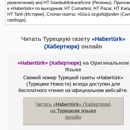
развлечения) and HT İstanbul/Ankara/İzmir (Регионы). Прило
к «Habertürk» по выходным: HT Cumartesi, HT Pazar, HT Kariy
HT Tarih (История). Слоган газеты: «Gücü özgürlüğünde» (Сил
свободе).
Читать Турецкую газету
«Habertürk»
(Хабертюрк)
онлайн
«Habertürk» (Хабертюрк)
на Оригинальном
Языке
Свежий номер Турецкой газеты «Habertürk»
(Турецкие Новости) всегда доступен для
бесплатного чтения на официальном вебсайте.
Читать «
Habertürk
» (Хабертюрк)
на
Турецком языке
онлайн