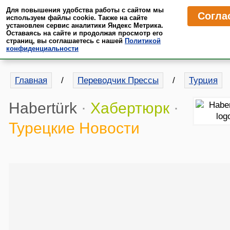
Для повышения удобства работы с сайтом мы
Согла
MrTranslate
·
Пресса
используем файлы cookie. Также на сайте
установлен сервис аналитики Яндекс Метрика.
Оставаясь на сайте и продолжая просмотр его
Читайте иностранные СМИ в переводе на русском языке
страниц, вы соглашаетесь с нашей
Политикой
конфиденциальности
Главная
/
Переводчик Прессы
/
Турция
Habertürk
·
Хабертюрк
·
Турецкие Новости