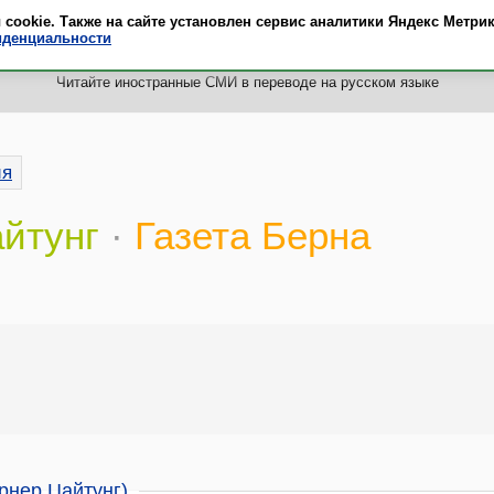
okie. Также на сайте установлен сервис аналитики Яндекс Метрик
MrTranslate
·
Пресса
иденциальности
Читайте иностранные СМИ в переводе на русском языке
ия
йтунг
·
Газета Берна
ернер Цайтунг)