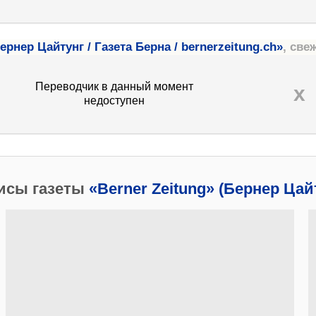
Бернер Цайтунг / Газета Берна / bernerzeitung.ch»
, све
Переводчик в данный момент
x
недоступен
исы газеты
«Berner Zeitung» (Бернер Цай