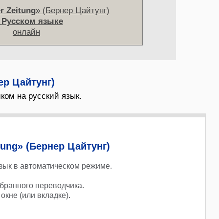
r Zeitung
» (Бернер Цайтунг)
а
Русском языке
онлайн
ер Цайтунг)
ком на русский язык.
tung» (Бернер Цайтунг)
зык в автоматическом режиме.
бранного переводчика.
окне (или вкладке).