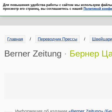
Для повышения удобства работы с сайтом мы используем файлы co
просмотр его страниц, вы соглашаетесь с нашей
Политикой конф
Главная
/
Переводчик Прессы
/
Швейцар
Berner Zeitung
·
Бернер Ца
Информация об издании
«Berner Zeitung» (Б