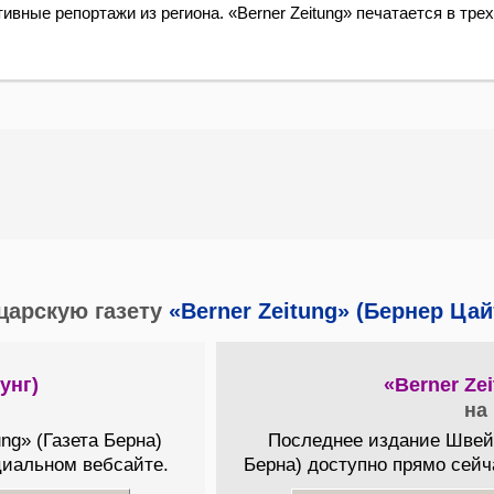
ные репортажи из региона. «Berner Zeitung» печатается в трех
царскую газету
«Berner Zeitung» (Бернер Цай
унг)
«Berner Ze
на
ng» (Газета Берна)
Последнее издание Швейца
циальном вебсайте.
Берна) доступно прямо сей