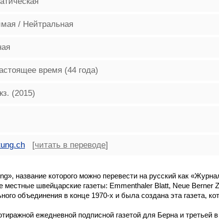
атическая
мая / Нейтральная
ная
астоящее время (44 года)
кз. (2015)
tung.ch
[
читать в переводе
]
ng», название которого можно перевести на русский как «Журна
ные швейцарские газеты: Emmenthaler Blatt, Neue Berner Zeitung 
ьного объединения в конце 1970-х и была создана эта газета, к
нотиражной ежедневной подписной газетой для Берна и третьей