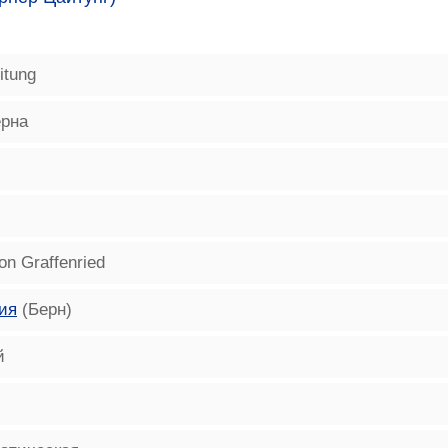
itung
ерна
on Graffenried
ия
(Берн)
й