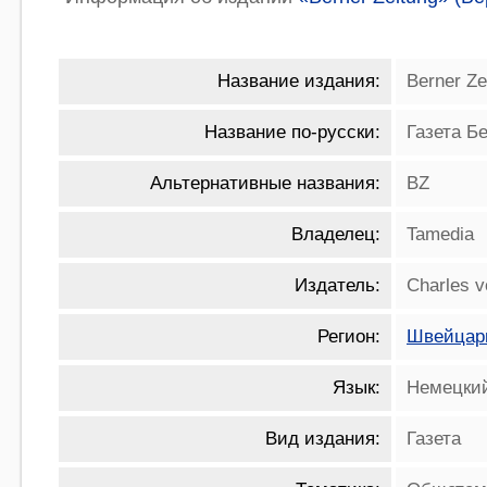
Название издания:
Berner Ze
Название по-русски:
Газета Б
Альтернативные названия:
BZ
Владелец:
Tamedia
Издатель:
Charles v
Регион:
Швейцар
Язык:
Немецки
Вид издания:
Газета