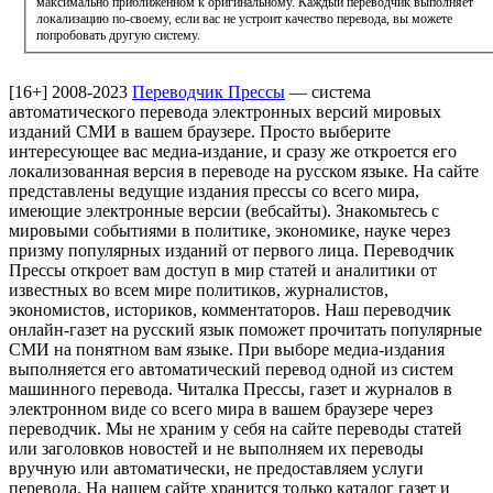
максимально приближенном к оригинальному. Каждый переводчик выполняет
локализацию по-своему, если вас не устроит качество перевода, вы можете
попробовать другую систему.
[16+]
2008-2023
Переводчик Прессы
— система
автоматического перевода электронных версий мировых
изданий СМИ в вашем браузере. Просто выберите
интересующее вас медиа-издание, и сразу же откроется его
локализованная версия в переводе на русском языке. На сайте
представлены ведущие издания прессы со всего мира,
имеющие электронные версии (вебсайты). Знакомьтесь с
мировыми событиями в политике, экономике, науке через
призму популярных изданий от первого лица. Переводчик
Прессы откроет вам доступ в мир статей и аналитики от
известных во всем мире политиков, журналистов,
экономистов, историков, комментаторов. Наш переводчик
онлайн-газет на русский язык поможет прочитать популярные
СМИ на понятном вам языке. При выборе медиа-издания
выполняется его автоматический перевод одной из систем
машинного перевода. Читалка Прессы, газет и журналов в
электронном виде со всего мира в вашем браузере через
переводчик. Мы не храним у себя на сайте переводы статей
или заголовков новостей и не выполняем их переводы
вручную или автоматически, не предоставляем услуги
перевода. На нашем сайте хранится только каталог газет и