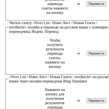
перевода
⇒
газеты нажмите
на кнопку
Читать газету
«Novi List / Нови Лист / Новая Газета /
novilist.hr»
онлайн в переводе на русском языке с помощью
переводчика
Яндекс Перевод
Чтобы
получить
результаты
перевода
⇒
газеты,
нажмите на
кнопку
«Novi List / Нови Лист / Новая Газета / novilist.hr»
на русск
языке через онлайн-переводчик
Bing Translator
Нажмите на
кнопку для
получения
⇒
результатов
перевода