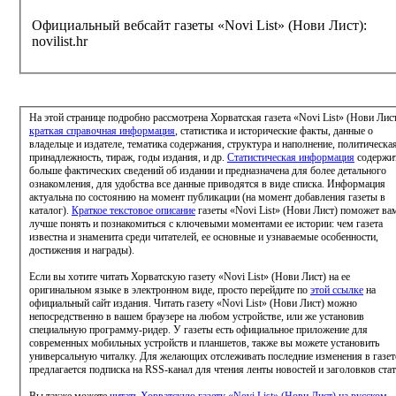
Официальный вебсайт газеты «Novi List» (Нови Лист):
novilist.hr
На этой странице подробно рассмотрена Хорватская газета «Novi List» (Нови Лист
краткая справочная информация
, статистика и исторические факты, данные о
владельце и издателе, тематика содержания, структура и наполнение, политическа
принадлежность, тираж, годы издания, и др.
Статистическая информация
содержи
больше фактических сведений об издании и предназначена для более детального
ознакомления, для удобства все данные приводятся в виде списка. Информация
актуальна по состоянию на момент публикации (на момент добавления газеты в
каталог).
Краткое текстовое описание
газеты «Novi List» (Нови Лист) поможет ва
лучше понять и познакомиться с ключевыми моментами ее истории: чем газета
известна и знаменита среди читателей, ее основные и узнаваемые особенности,
достижения и награды).
Если вы хотите читать Хорватскую газету «Novi List» (Нови Лист) на ее
оригинальном языке в электронном виде, просто перейдите по
этой ссылке
на
официальный сайт издания. Читать газету «Novi List» (Нови Лист) можно
непосредственно в вашем браузере на любом устройстве, или же установив
специальную программу-ридер. У газеты есть официальное приложение для
современных мобильных устройств и планшетов, также вы можете установить
универсальную читалку. Для желающих отслеживать последние изменения в газете
предлагается подписка на RSS-канал для чтения ленты новостей и заголовков ста
Вы также можете
читать Хорватскую газету «Novi List» (Нови Лист) на русском