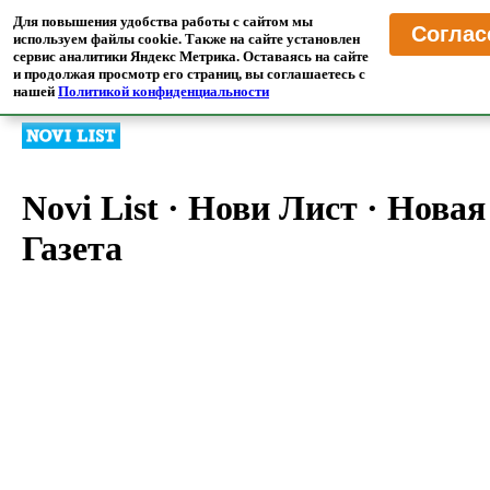
MrTranslate
·
Пресса
Для повышения удобства работы с сайтом мы
Соглас
Читайте иностранные СМИ в переводе на русском языке
используем файлы cookie. Также на сайте установлен
сервис аналитики Яндекс Метрика. Оставаясь на сайте
и продолжая просмотр его страниц, вы соглашаетесь с
Главная
/
Переводчик Прессы
/
Хорватия
нашей
Политикой конфиденциальности
Novi List
·
Нови Лист
·
Новая
Газета