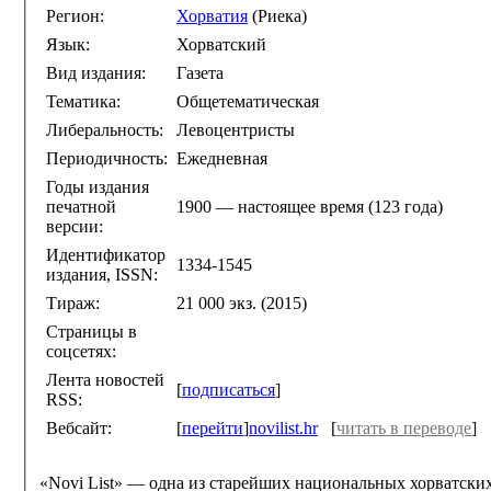
Регион:
Хорватия
(Риека)
Язык:
Хорватский
Вид издания:
Газета
Тематика:
Общетематическая
Либеральность:
Левоцентристы
Периодичность:
Ежедневная
Годы издания
печатной
1900 — настоящее время (123 года)
версии:
Идентификатор
1334-1545
издания, ISSN:
Тираж:
21 000 экз. (2015)
Страницы в
соцсетях:
Лента новостей
[
подписаться
]
RSS:
Вебсайт:
[
перейти
]
novilist.hr
[
читать в переводе
]
«Novi List» — одна из старейших национальных хорватски