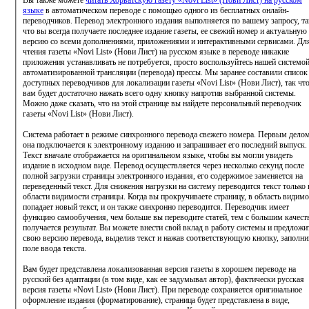
языке
в автоматическом переводе с помощью одного из бесплатных онлайн-
переводчиков. Перевод электронного издания выполняется по вашему запросу, та
что вы всегда получаете последнее издание газеты, ее свежий номер и актуальную
версию со всеми дополнениями, приложениями и интерактивными сервисами. Дл
чтения газеты «Novi List» (Нови Лист) на русском языке в переводе никакие
приложения устанавливать не потребуется, просто воспользуйтесь нашей системо
автоматизированной трансляции (перевода) прессы. Мы заранее составили список
доступных переводчиков для локализации газеты «Novi List» (Нови Лист), так чт
вам будет достаточно нажать всего одну кнопку напротив выбранной системы.
Можно даже сказать, что на этой странице вы найдете персональный переводчик
газеты «Novi List» (Нови Лист).
Система работает в режиме синхронного перевода свежего номера. Первым делом
она подключается к электронному изданию и запрашивает его последний выпуск.
Текст вначале отображается на оригинальном языке, чтобы вы могли увидеть
издание в исходном виде. Перевод осуществляется через несколько секунд после
полной загрузки страницы электронного издания, его содержимое заменяется на
переведенный текст. Для снижения нагрузки на систему переводится текст только 
области видимости страницы. Когда вы прокручиваете страницу, в область видимо
попадает новый текст, и он также синхронно переводится. Переводчик имеет
функцию самообучения, чем больше вы переводите статей, тем с большим качес
получается результат. Вы можете внести свой вклад в работу системы и предложи
свою версию перевода, выделив текст и нажав соответствующую кнопку, заполни
поле ввода текста.
Вам будет представлена локализованная версия газеты в хорошем переводе на
русский без адаптации (в том виде, как ее задумывал автор), фактически русская
версия газеты «Novi List» (Нови Лист). При переводе сохраняется оригинальное
оформление издания (форматирование), страница будет представлена в виде,