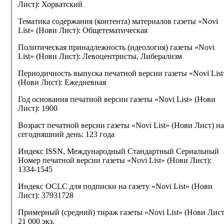
Лист):
Хорватский
Тематика содержания (контента) материалов газеты «Novi
List» (Нови Лист):
Общетематическая
Политическая принадлежность (идеология) газеты «Novi
List» (Нови Лист):
Левоцентристы, Либерализм
Периодичность выпуска печатной версии газеты «Novi List
(Нови Лист):
Ежедневная
Год основания печатной версии газеты «Novi List» (Нови
Лист):
1900
Возраст печатной версии газеты «Novi List» (Нови Лист) на
сегодняшний день:
123 года
Индекс ISSN, Международный Стандартный Сериальный
Номер печатной версии газеты «Novi List» (Нови Лист):
1334-1545
Индекс OCLC для подписки на газету «Novi List» (Нови
Лист):
37931728
Примерный (средний) тираж газеты «Novi List» (Нови Лист
21 000 экз.