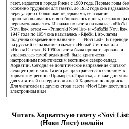
газет, издается в городе Риека с 1900 года. Первые годы бы
особенно трудными для газеты, до 1932 года она издавалас
нерегулярно с большими перерывами, ее издание
приостанавливалось и возобновлялось вновь, несколько раз
переименовывалась. Изначально газета называлась «Riečki
Novi list», затем — «Primorski Novi list» и «Sušački Novi list»
1947 года по 1954 она называлась «Riječki List», затем
получила современное название — «Novi List». В переводе
на русский ее название означает «Новый Листок» или
«Новая Газета». В 1990-х газета была приватизирована и
управлялась самой редакцией, была критически
настроенным политическим вестником северо-запада
Хорватии. Сегодня ее политическое направление считают
левоцентристским. Газета распространяется в основном в
хорватском регионе Приморско-Горанска, а также доступна
для читателей на территории всей Хорватии по подписке.
Для читателей из других стран газета «Novi List» доступна 
электронном виде.
Читать Хорватскую газету
«Novi List
(Нови Лист)
онлайн