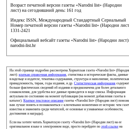
Возраст печатной версии газеты «Narodni list» (Народни
лист) на сегодняшний день:
161 год
Индекс ISSN, Международный Стандартный Сериальный
Номер печатной версии газеты «Narodni list» (Народни лист
1331-2421
Официальный вебсайт газеты «Narodni list» (Народни лист)
narodni-list.hr
На этой странице подробно рассмотрена Хорватская газета «Narodni list» (Народн
лист):
краткая справочная информация
, статистика и исторические факты, данные
владельце и издателе, тематика содержания, структура и наполнение, политическа
принадлежность, тираж, годы издания, и др.
Статистическая информация
содержи
больше фактических сведений об издании и предназначена для более детального
ознакомления, для удобства все данные приводятся в виде списка. Информация
актуальна по состоянию на момент публикации (на момент добавления газеты в
каталог).
Краткое текстовое описание
газеты «Narodni list» (Народни лист) помож
вам лучше понять и познакомиться с ключевыми моментами ее истории: чем газе
известна и знаменита среди читателей, ее основные и узнаваемые особенности,
достижения и награды).
Если вы хотите читать Хорватскую газету «Narodni list» (Народни лист) на ее
оригинальном языке в электронном виде, просто перейдите по
этой ссылке
на