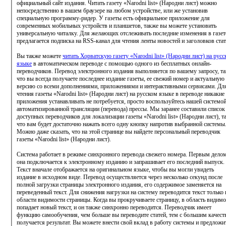
официальный сайт издания. Читать газету «Narodni list» (Народни лист) можно
непосредственно в вашем браузере на любом устройстве, или же установив
специальную программу-ридер. У газеты есть официальное приложение для
современных мобильных устройств и планшетов, также вы можете установить
универсальную читалку. Для желающих отслеживать последние изменения в газете
предлагается подписка на RSS-канал для чтения ленты новостей и заголовков ста
Вы также можете
читать Хорватскую газету «Narodni list» (Народни лист) на рус
языке
в автоматическом переводе с помощью одного из бесплатных онлайн-
переводчиков. Перевод электронного издания выполняется по вашему запросу, та
что вы всегда получаете последнее издание газеты, ее свежий номер и актуальную
версию со всеми дополнениями, приложениями и интерактивными сервисами. Дл
чтения газеты «Narodni list» (Народни лист) на русском языке в переводе никакие
приложения устанавливать не потребуется, просто воспользуйтесь нашей системо
автоматизированной трансляции (перевода) прессы. Мы заранее составили список
доступных переводчиков для локализации газеты «Narodni list» (Народни лист), т
что вам будет достаточно нажать всего одну кнопку напротив выбранной системы
Можно даже сказать, что на этой странице вы найдете персональный переводчик
газеты «Narodni list» (Народни лист).
Система работает в режиме синхронного перевода свежего номера. Первым делом
она подключается к электронному изданию и запрашивает его последний выпуск.
Текст вначале отображается на оригинальном языке, чтобы вы могли увидеть
издание в исходном виде. Перевод осуществляется через несколько секунд после
полной загрузки страницы электронного издания, его содержимое заменяется на
переведенный текст. Для снижения нагрузки на систему переводится текст только 
области видимости страницы. Когда вы прокручиваете страницу, в область видимо
попадает новый текст, и он также синхронно переводится. Переводчик имеет
функцию самообучения, чем больше вы переводите статей, тем с большим качес
получается результат. Вы можете внести свой вклад в работу системы и предложи