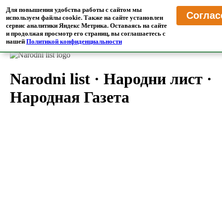
MrTranslate
·
Пресса
Для повышения удобства работы с сайтом мы
Соглас
Читайте иностранные СМИ в переводе на русском языке
используем файлы cookie. Также на сайте установлен
сервис аналитики Яндекс Метрика. Оставаясь на сайте
и продолжая просмотр его страниц, вы соглашаетесь с
Главная
/
Переводчик Прессы
/
Хорватия
нашей
Политикой конфиденциальности
Narodni list
·
Народни лист
·
Народная Газета