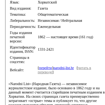
Язык:
Хорватский
Вид издания:
Газета
Тематика:
Общетематическая
Либеральность:
Независимая / Нейтральная
Периодичность:
Еженедельная
Годы издания
печатной
1862 — настоящее время (161 год)
версии:
Идентификатор
1331-2421
издания, ISSN:
Страницы в
соцсетях:
[
перейти
]
narodni-list.hr
[
читать в
Вебсайт:
переводе
]
«Narodni List» (Народная Газета) — независимое
журналистское издание, было основано в 1862 году и на
данный момент считается старейшим печатным изданием в
Хорватии. На своих страницах газета преимущественно
затрагивает «острые» темы и публикует то, что другие
издания стараются обходить стороной: криминал,