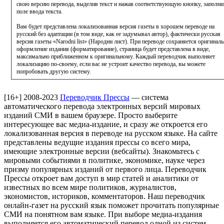
свою версию перевода, выделив текст и нажав соответствующую кнопку, заполни
поле ввода текста.
Вам будет представлена локализованная версия газеты в хорошем переводе на
русский без адаптации (в том виде, как ее задумывал автор), фактически русская
версия газеты «Narodni list» (Народни лист). При переводе сохраняется оригинал
оформление издания (форматирование), страница будет представлена в виде,
максимально приближенном к оригинальному. Каждый переводчик выполняет
локализацию по-своему, если вас не устроит качество перевода, вы можете
попробовать другую систему.
[16+]
2008-2023
Переводчик Прессы
— система
автоматического перевода электронных версий мировых
изданий СМИ в вашем браузере. Просто выберите
интересующее вас медиа-издание, и сразу же откроется его
локализованная версия в переводе на русском языке. На сайте
представлены ведущие издания прессы со всего мира,
имеющие электронные версии (вебсайты). Знакомьтесь с
мировыми событиями в политике, экономике, науке через
призму популярных изданий от первого лица. Переводчик
Прессы откроет вам доступ в мир статей и аналитики от
известных во всем мире политиков, журналистов,
экономистов, историков, комментаторов. Наш переводчик
онлайн-газет на русский язык поможет прочитать популярные
СМИ на понятном вам языке. При выборе медиа-издания
выполняется его автоматический перевод одной из систем