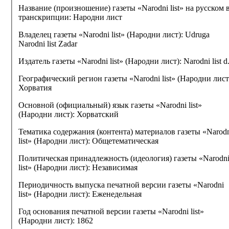
Название (произношение) газеты «Narodni list» на русском 
транскрипции:
Народни лист
Владелец газеты «Narodni list» (Народни лист):
Udruga
Narodni list Zadar
Издатель газеты «Narodni list» (Народни лист):
Narodni list d
Географический регион газеты «Narodni list» (Народни лист
Хорватия
Основной (официальный) язык газеты «Narodni list»
(Народни лист):
Хорватский
Тематика содержания (контента) материалов газеты «Narod
list» (Народни лист):
Общетематическая
Политическая принадлежность (идеология) газеты «Narodn
list» (Народни лист):
Независимая
Периодичность выпуска печатной версии газеты «Narodni
list» (Народни лист):
Еженедельная
Год основания печатной версии газеты «Narodni list»
(Народни лист):
1862