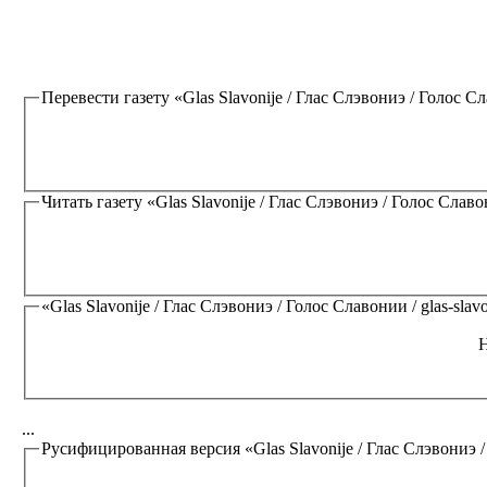
Перевести газету
«Glas Slavonije / Глас Слэвониэ / Голос Сла
Читать газету
«Glas Slavonije / Глас Слэвониэ / Голос Славон
«Glas Slavonije / Глас Слэвониэ / Голос Славонии / glas-slavo
Н
...
Русифицированная версия
«Glas Slavonije / Глас Слэвониэ /