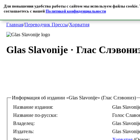
MrTranslate
·
Пресса
Для повышения удобства работы с сайтом мы используем файлы cookie. Т
Читайте иностранные СМИ в переводе на русском языке
соглашаетесь с нашей
Политикой конфиденциальности
Главная
/
Переводчик Прессы
/
Хорватия
Glas Slavonije
·
Глас Слэвони
Информация об издании
«Glas Slavonije» (Глас Слэвониэ)
Название издания:
Glas Slavonij
Название по-русски:
Голос Славо
Владелец:
Glas Slavonije
Издатель:
Glas Slavonije
Регион:
Хорватия
(О