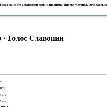
акже на сайте установлен сервис аналитики Яндекс Метрика. Оставаясь на
э
·
Голос Славонии
e
нии
 d.d.
 d.d.
сиек)