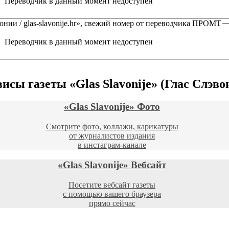
Переводчик в данный момент недоступен
нии / glas-slavonije.hr»
, свежий номер от переводчика
ПРОМТ
Переводчик в данный момент недоступен
висы газеты
«Glas Slavonije» (Глас Слэво
«Glas Slavonije»
Фото
Смотрите фото, коллажи, карикатуры
от журналистов издания
в инстаграм-канале
«Glas Slavonije»
Вебсайт
Посетите вебсайт газеты
с помощью вашего браузера
прямо сейчас