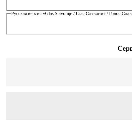
Русская версия
«Glas Slavonije / Глас Слэвониэ / Голос Славо
Сер