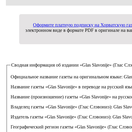
Оформите платную подписку на Хорватскую газе
электронном виде в формате PDF в оригинале на в
Сводная информация об издании
«Glas Slavonije» (Глас Сл
Официальное название газеты на оригинальном языке:
Glas
Название газеты «Glas Slavonije» в переводе на русский яз
Название (произношение) газеты «Glas Slavonije» на русск
Владелец газеты «Glas Slavonije» (Глас Слэвониэ):
Glas Slav
Издатель газеты «Glas Slavonije» (Глас Слэвониэ):
Glas Slavo
Географический регион газеты «Glas Slavonije» (Глас Слэво