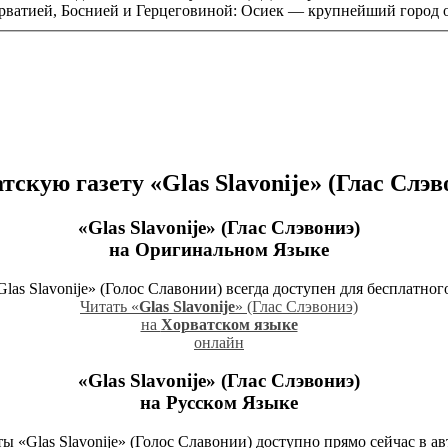
рватией, Боснией и Герцеговиной: Осиек — крупнейший город о
атскую газету
«Glas Slavonije» (Глас Слэв
«Glas Slavonije» (Глас Слэвониэ)
на Оригинальном Языке
as Slavonije» (Голос Славонии) всегда доступен для бесплатног
Читать «
Glas Slavonije
» (Глас Слэвониэ)
на
Хорватском языке
онлайн
«Glas Slavonije» (Глас Слэвониэ)
на Русском Языке
ты «Glas Slavonije» (Голос Славонии) доступно прямо сейчас в 