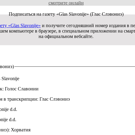
смотрите онлайн
Подписаться на газету
«Glas Slavonije» (Глас Слэвониэ)
ту «Glas Slavonije»
и получите сегодняшний номер издания в печ
ашем компьютере в браузере, в специальном приложении на смар
на официальном вебсайте.
эвониэ)
 Slavonije
ык:
Голос Славонии
ом в транскрипции:
Глас Слэвониэ
onije d.d.
nije d.d.
ниэ):
Хорватия