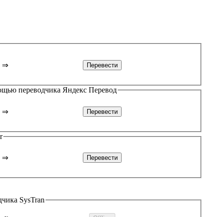
⇒
мощью переводчика
Яндекс Перевод
⇒
r
⇒
одчика
SysTran