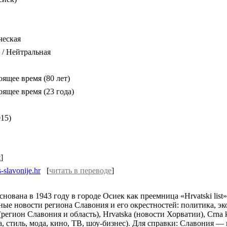
ческая
 / Нейтральная
ящее время (80 лет)
ящее время (23 года)
015)
я
]
s-slavonije.hr
[
читать в переводе
]
основана в 1943 году в городе Осиек как преемница «Hrvatski lis
ые новости региона Славония и его окрестностей: политика, экон
 (регион Славония и область), Hrvatska (новости Хорватии), Crna
 стиль, мода, кино, ТВ, шоу-бизнес). Для справки: Славония — 