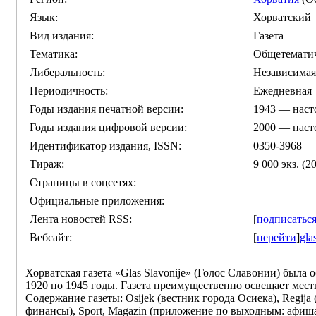
Язык:
Хорватский
Вид издания:
Газета
Тематика:
Общетемати
Либеральность:
Независимая
Периодичность:
Ежедневная
Годы издания печатной версии:
1943 — насто
Годы издания цифровой версии:
2000 — насто
Идентификатор издания, ISSN:
0350-3968
Тираж:
9 000 экз. (2
Страницы в соцсетях:
Официальные приложения:
Лента новостей RSS:
[
подписатьс
Вебсайт:
[
перейти
]
gla
Хорватская газета «Glas Slavonije» (Голос Славонии) была 
1920 по 1945 годы. Газета преимущественно освещает местн
Содержание газеты: Osijek (вестник города Осиека), Regija
финансы), Sport, Magazin (приложение по выходным: афиша,