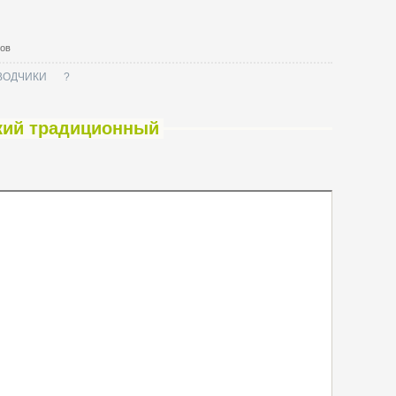
тов
ВОДЧИКИ
?
ский традиционный