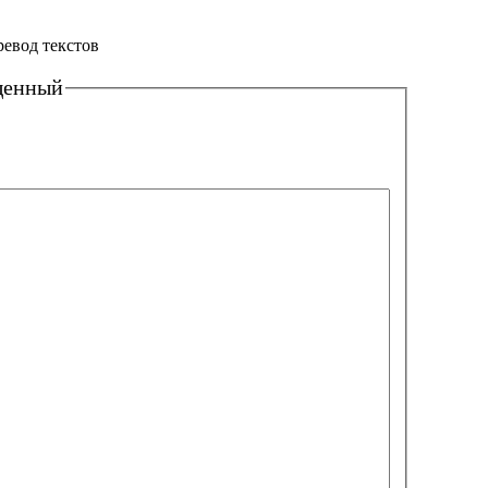
ревод текстов
щенный