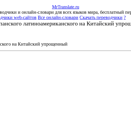
Mr
Translate
.
ru
одчики и онлайн-словари для всех языков мира, бесплатный пе
дчики web-сайтов
Все онлайн-словари
Скачать переводчики
?
панского латиноамериканского на Китайский упро
нского на Китайский упрощенный