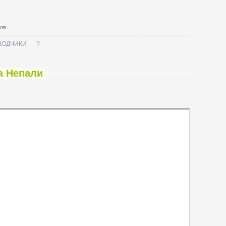
тов
ВОДЧИКИ
?
а Непали