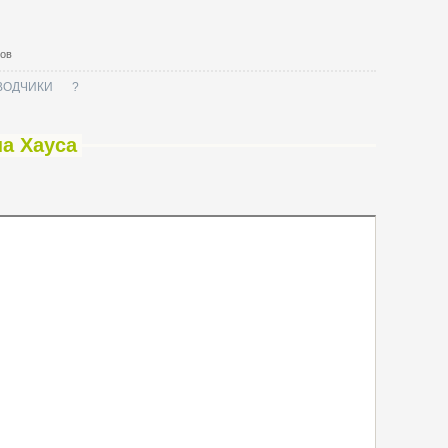
тов
ВОДЧИКИ
?
на Хауса