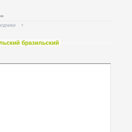
тов
ВОДЧИКИ
?
альский бразильский