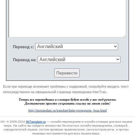
Перевод с:
Перевод на:
Если при переводе возникают проблемы с кодировкой, попробуйте вводить текст
непосредственно на официальной странице переводчика InterTran.
Теперь все переводчики и словари будут всегда у вас под руками.
Достаточно просто сохранить ссылку на этот сайт!
http://mrtranslate.ru/translate/latin-portuguese_braz.html
16+
© 2008-2024
MrTranslate.ru
— онлайн-переводчики и онлайн-словари для всех языков
мира. На сайте вы найдете множество бесплатных онлайн-переводчиков, словарей,
определителей языков, систем проверки правописания, синтезаторов речи, и прочих
языковых инструментов для всех языков мира.