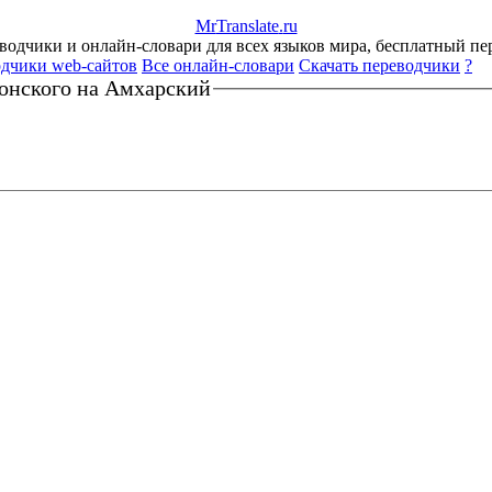
Mr
Translate
.
ru
одчики и онлайн-словари для всех языков мира, бесплатный пе
дчики web-сайтов
Все онлайн-словари
Скачать переводчики
?
онского на Амхарский