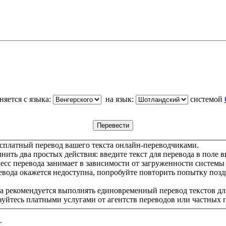
яется с языка:
на язык:
системой
сплатный перевод вашего текста онлайн-переводчиками.
ить два простых действия: введите текст для перевода в поле в
цесс перевода занимает в зависимости от загруженности системы
евода окажется недоступна, попробуйте повторить попытку позд
а рекомендуется выполнять единовременный перевод текстов дл
зуйтесь платными услугами от агентств переводов или частных 
.