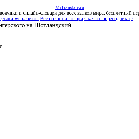
Mr
Translate
.
ru
одчики и онлайн-словари для всех языков мира, бесплатный пе
дчики web-сайтов
Все онлайн-словари
Скачать переводчики
?
нгерского на Шотландский
ий