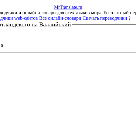
Mr
Translate
.
ru
одчики и онлайн-словари для всех языков мира, бесплатный пе
дчики web-сайтов
Все онлайн-словари
Скачать переводчики
?
тландского на Валлийский
ий