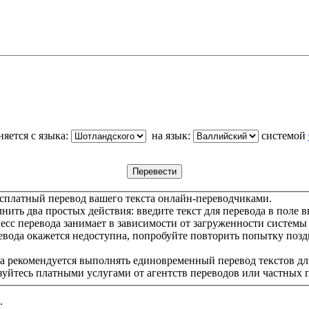
яется с языка:
на язык:
системой
сплатный перевод вашего текста онлайн-переводчиками.
ить два простых действия: введите текст для перевода в поле в
цесс перевода занимает в зависимости от загруженности системы
евода окажется недоступна, попробуйте повторить попытку позд
а рекомендуется выполнять единовременный перевод текстов дл
зуйтесь платными услугами от агентств переводов или частных 
.