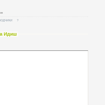
тов
ВОДЧИКИ
?
на Идиш