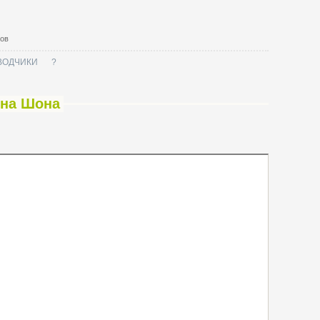
тов
ВОДЧИКИ
?
 на Шона