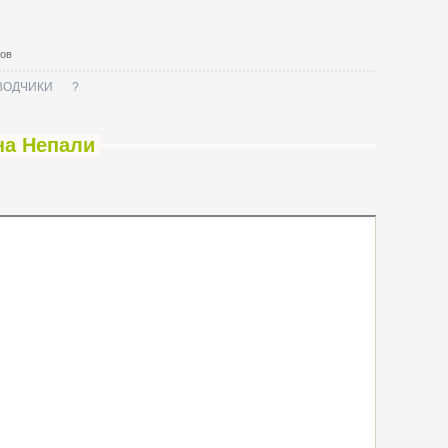
тов
ВОДЧИКИ
?
на Непали