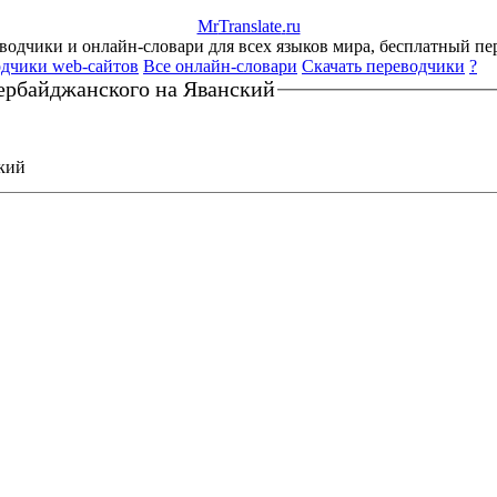
Mr
Translate
.
ru
одчики и онлайн-словари для всех языков мира, бесплатный пе
дчики web-сайтов
Все онлайн-словари
Скачать переводчики
?
ербайджанского на Яванский
кий