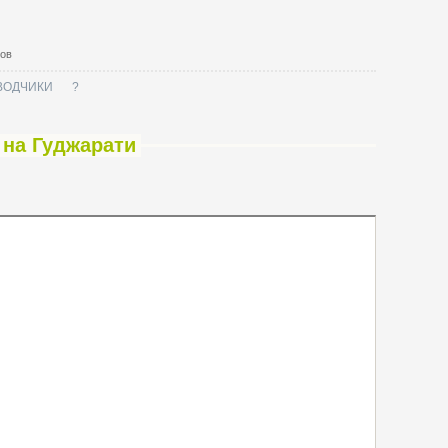
тов
ВОДЧИКИ
?
 на Гуджарати