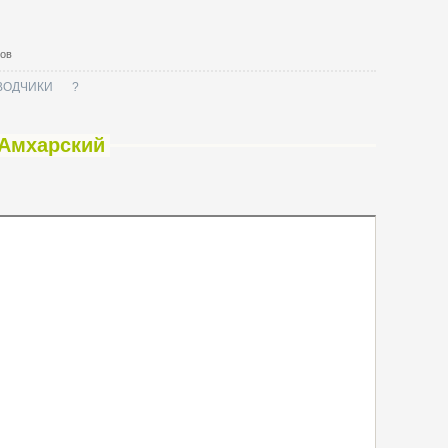
тов
ВОДЧИКИ
?
 Амхарский