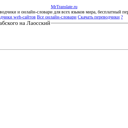
Mr
Translate
.
ru
одчики и онлайн-словари для всех языков мира, бесплатный пе
дчики web-сайтов
Все онлайн-словари
Скачать переводчики
?
абского на Лаосский