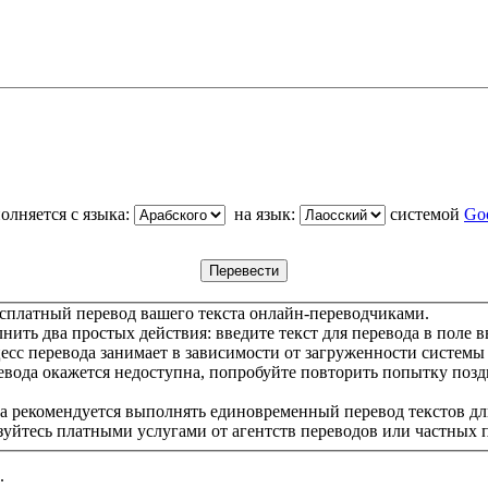
олняется с языка:
на язык:
системой
Goo
сплатный перевод вашего текста онлайн-переводчиками.
ить два простых действия: введите текст для перевода в поле в
цесс перевода занимает в зависимости от загруженности системы
евода окажется недоступна, попробуйте повторить попытку позд
а рекомендуется выполнять единовременный перевод текстов дл
зуйтесь платными услугами от агентств переводов или частных 
.