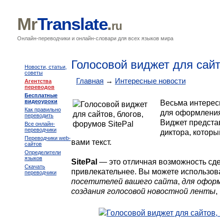
Mr
Translate
.
ru
Онлайн-переводчики и онлайн-словари для всех языков мира
Голосовой виджет для сайт
Новости, статьи,
советы
Главная
→
Интересные новости
Агентства
переводов
Бесплатные
видеоуроки
Весьма интерес
Как правильно
для оформления
переводить
Виджет предста
Все онлайн-
переводчики
диктора, котор
Переводчики web-
вами текст.
сайтов
Определители
языков
SitePal
— это отличная возможность сде
Скачать
привлекательнее. Вы можете использов
переводчики
посетителей вашего сайта
,
для офор
создания голосовой новостной ленты
,